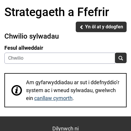
Strategaeth a Ffefrir
Yn ôl at y ddogfen
Yn ôl at y ddogfen
Chwilio sylwadau
Fesul allweddair
Chwi
Am gyfarwyddiadau ar sut i ddefnyddio’r
system ac i wneud sylwadau, gwelwch
ein
canllaw cymorth
.
Dilynwch ni