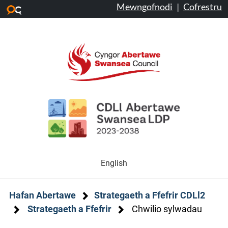
Mewngofnodi
|
Cofrestru
Neidio i’r prif gynnwys
English
Hafan Abertawe
Strategaeth a Ffefrir CDLl2
Strategaeth a Ffefrir
Chwilio sylwadau